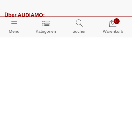
Über AUDIAMO:
0
Impressum
Menü
Kategorien
Suchen
Warenkorb
AGB
Datenschutz
Presse
Partnerprogramm
Kundenbereich:
Mein Konto
Bestellungen
Info-Center: