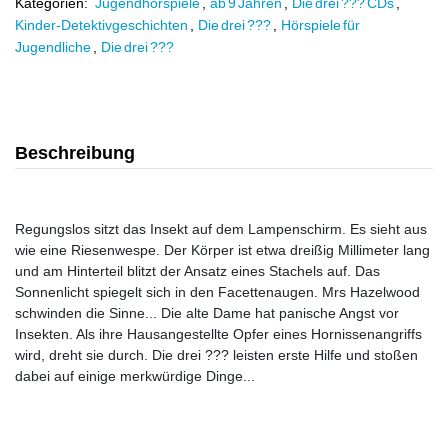
Kategorien:
Jugendhörspiele
,
ab 9 Jahren
,
Die drei ??? CDs
,
Kinder-Detektivgeschichten
,
Die drei ???
,
Hörspiele für
Jugendliche
,
Die drei ???
Beschreibung
Regungslos sitzt das Insekt auf dem Lampenschirm. Es sieht aus
wie eine Riesenwespe. Der Körper ist etwa dreißig Millimeter lang
und am Hinterteil blitzt der Ansatz eines Stachels auf. Das
Sonnenlicht spiegelt sich in den Facettenaugen. Mrs Hazelwood
schwinden die Sinne... Die alte Dame hat panische Angst vor
Insekten. Als ihre Hausangestellte Opfer eines Hornissenangriffs
wird, dreht sie durch. Die drei ??? leisten erste Hilfe und stoßen
dabei auf einige merkwürdige Dinge...