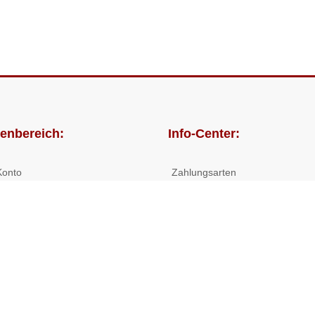
enbereich:
Info-Center:
Konto
Zahlungsarten
lungen
Versandkosten/Lieferzeiten
Widerrufsrecht
Nutzungsbedingungen
Allgemeine Hilfe