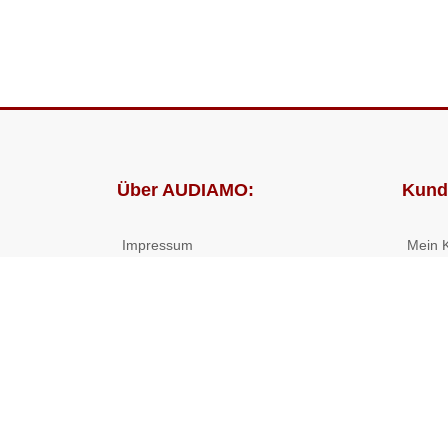
Über AUDIAMO:
Kund
Impressum
Mein 
AGB
Bestel
Datenschutz
Presse
Partnerprogramm