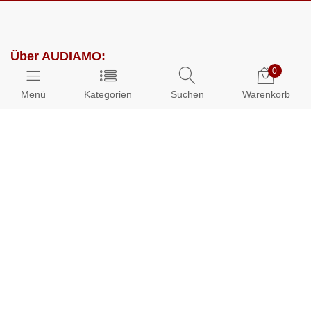
Über AUDIAMO:
0
Impressum
Menü
Kategorien
Suchen
Warenkorb
AGB
Datenschutz
Presse
Partnerprogramm
Kundenbereich:
Mein Konto
Bestellungen