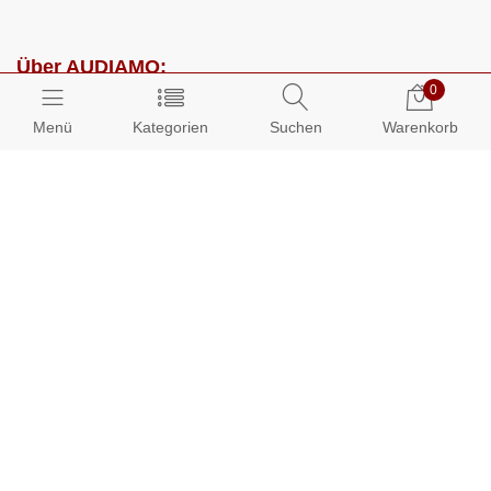
Über AUDIAMO:
0
Impressum
Menü
Kategorien
Suchen
Warenkorb
AGB
Datenschutz
Presse
Partnerprogramm
Kundenbereich:
Mein Konto
Bestellungen
Info-Center: