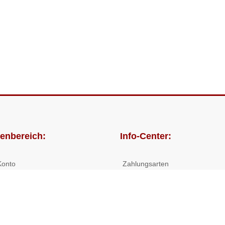
enbereich:
Info-Center:
Konto
Zahlungsarten
lungen
Versandkosten/Lieferzeiten
Widerrufsrecht
Nutzungsbedingungen
Allgemeine Hilfe