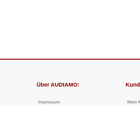
Über AUDIAMO:
Kund
Impressum
Mein 
AGB
Bestel
Datenschutz
Presse
Partnerprogramm