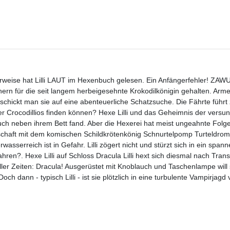
erweise hat Lilli LAUT im Hexenbuch gelesen. Ein Anfängerfehler! ZAWU
n für die seit langem herbeigesehnte Krokodilkönigin gehalten. Arme L
schickt man sie auf eine abenteuerliche Schatzsuche. Die Fährte führt
er Crocodillios finden können? Hexe Lilli und das Geheimnis der versun
rbuch neben ihrem Bett fand. Aber die Hexerei hat meist ungeahnte Fol
tschaft mit dem komischen Schildkrötenkönig Schnurtelpomp Turteldro
wasserreich ist in Gefahr. Lilli zögert nicht und stürzt sich in ein span
en?. Hexe Lilli auf Schloss Dracula Lilli hext sich diesmal nach Trans
ler Zeiten: Dracula! Ausgerüstet mit Knoblauch und Taschenlampe will s
h dann - typisch Lilli - ist sie plötzlich in eine turbulente Vampirjagd 