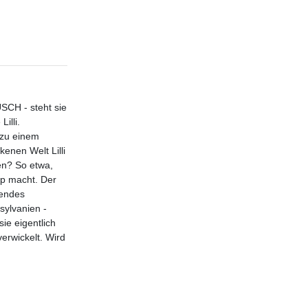
SCH - steht sie
illi.
 zu einem
kenen Welt Lilli
gen? So etwa,
mp macht. Der
nendes
sylvanien -
ie eigentlich
verwickelt. Wird