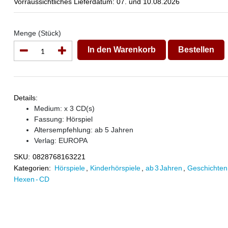
Vorraussichtliches Lieferdatum: 07. und 10.08.2026
Menge (Stück)
In den Warenkorb
Bestellen
Details:
Medium: x 3 CD(s)
Fassung: Hörspiel
Altersempfehlung: ab 5 Jahren
Verlag:
EUROPA
SKU:
0828768163221
Kategorien:
Hörspiele
,
Kinderhörspiele
,
ab 3 Jahren
,
Geschichten 
Hexen - CD