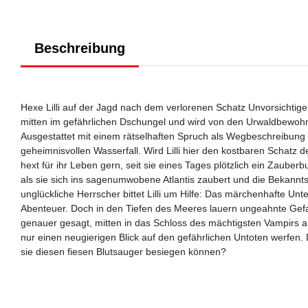
Beschreibung
Hexe Lilli auf der Jagd nach dem verlorenen Schatz Unvorsichtig
mitten im gefährlichen Dschungel und wird von den Urwaldbewohner
Ausgestattet mit einem rätselhaften Spruch als Wegbeschreibung 
geheimnisvollen Wasserfall. Wird Lilli hier den kostbaren Schatz d
hext für ihr Leben gern, seit sie eines Tages plötzlich ein Zaube
als sie sich ins sagenumwobene Atlantis zaubert und die Bekann
unglückliche Herrscher bittet Lilli um Hilfe: Das märchenhafte Unter
Abenteuer. Doch in den Tiefen des Meeres lauern ungeahnte Gefahr
genauer gesagt, mitten in das Schloss des mächtigsten Vampirs al
nur einen neugierigen Blick auf den gefährlichen Untoten werfen. Doc
sie diesen fiesen Blutsauger besiegen können?