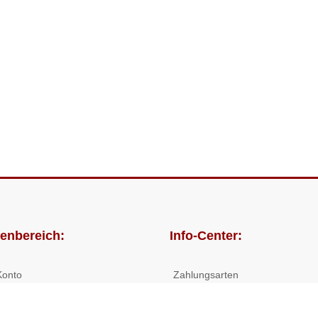
enbereich:
Info-Center:
Konto
Zahlungsarten
lungen
Versandkosten/Lieferzeiten
Widerrufsrecht