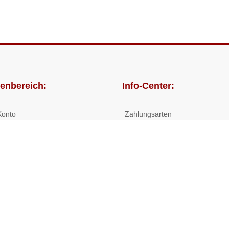
enbereich:
Info-Center:
Konto
Zahlungsarten
lungen
Versandkosten/Lieferzeiten
Widerrufsrecht
Nutzungsbedingungen
Allgemeine Hilfe