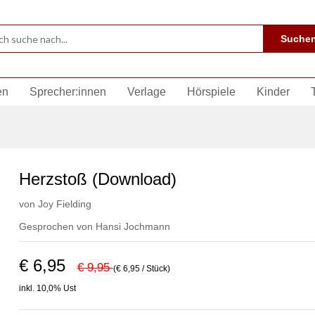
Suche
en
Sprecher:innen
Verlage
Hörspiele
Kinder
Herzstoß (Download)
von
Joy Fielding
Gesprochen von
Hansi Jochmann
€ 6,95
€ 9,95
(€ 6,95 / Stück)
inkl. 10,0% Ust