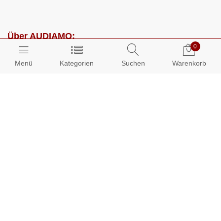
Über AUDIAMO:
0
Impressum
Menü
Kategorien
Suchen
Warenkorb
AGB
Datenschutz
Presse
Partnerprogramm
Kundenbereich:
Mein Konto
Bestellungen