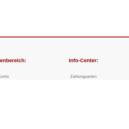
enbereich:
Info-Center:
Konto
Zahlungsarten
lungen
Versandkosten/Lieferzeiten
Widerrufsrecht
Nutzungsbedingungen
Allgemeine Hilfe