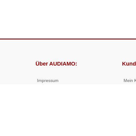
Über AUDIAMO:
Kund
Impressum
Mein 
AGB
Bestel
Datenschutz
Presse
Partnerprogramm