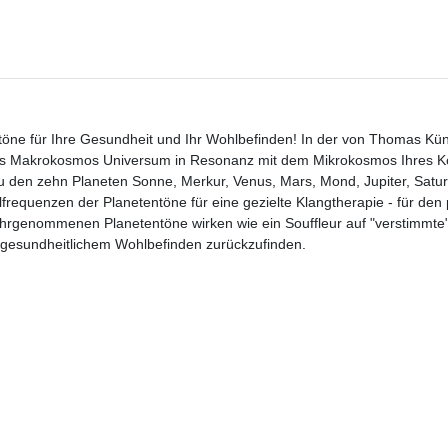
entöne für Ihre Gesundheit und Ihr Wohlbefinden! In der von Thomas Kü
des Makrokosmos Universum in Resonanz mit dem Mikrokosmos Ihres Kö
u den zehn Planeten Sonne, Merkur, Venus, Mars, Mond, Jupiter, Satur
frequenzen der Planetentöne für eine gezielte Klangtherapie - für den 
wahrgenommenen Planetentöne wirken wie ein Souffleur auf "verstimmte
 gesundheitlichem Wohlbefinden zurückzufinden.