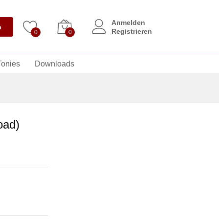
Anmelden
n
Registrieren
0
0
Tonies
Downloads
oad)