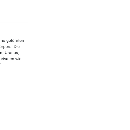
nne geführten
rpers. Die
n, Uranus,
privaten wie
"