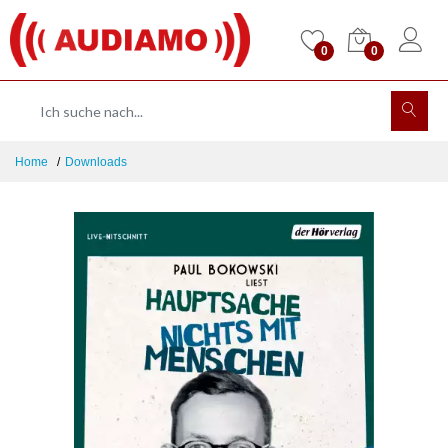
0
0
Home
Downloads