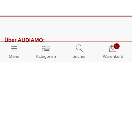
Über AUDIAMO:
0
Impressum
Menü
Kategorien
Suchen
Warenkorb
AGB
Datenschutz
Presse
Partnerprogramm
Kundenbereich:
Mein Konto