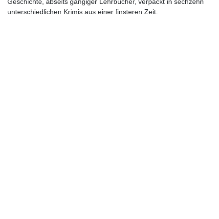
Geschichte, abseits gängiger Lehrbücher, verpackt in sechzehn
unterschiedlichen Krimis aus einer ﬁnsteren Zeit.