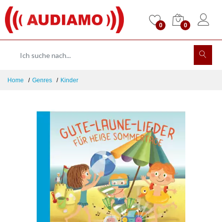
0
0
Home
Genres
Kinder