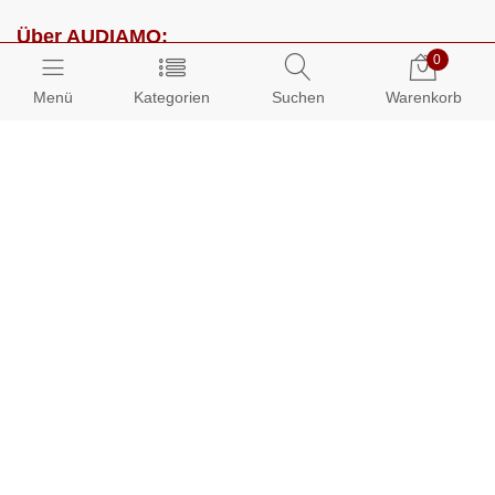
Über AUDIAMO:
0
Impressum
Menü
Kategorien
Suchen
Warenkorb
AGB
Datenschutz
Presse
Partnerprogramm
Kundenbereich:
Mein Konto
Bestellungen
Info-Center: