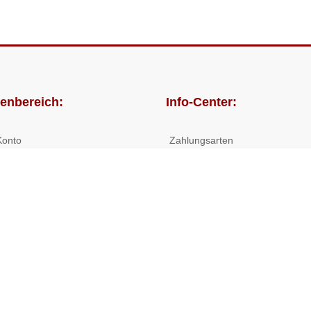
enbereich:
Info-Center:
Konto
Zahlungsarten
lungen
Versandkosten/Lieferzeiten
Widerrufsrecht
Nutzungsbedingungen
Allgemeine Hilfe
 Shop