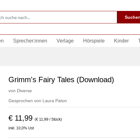
Suche
en
Sprecher:innen
Verlage
Hörspiele
Kinder
Grimm's Fairy Tales (Download)
von
Diverse
Gesprochen von
Laura Paton
€ 11,99
(€ 11,99 / Stück)
inkl. 10,0% Ust