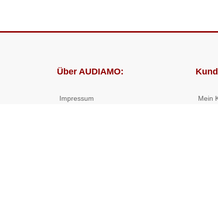
Über AUDIAMO:
Kund
Impressum
Mein 
AGB
Bestel
Datenschutz
Presse
Partnerprogramm
© 2026 ((( AUDIAMO ))) - Hörbücher und Hörspiele