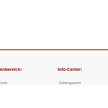
enbereich:
Info-Center:
Konto
Zahlungsarten
lungen
Versandkosten/Lieferzeiten
Widerrufsrecht
Nutzungsbedingungen