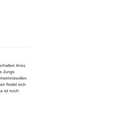
rhalten ihres
ie Jungs
eheimnisvollen
n findet sich
a ist noch