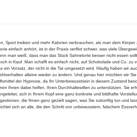
en, Sport treiben und mehr Kalorien verbrauchen, als man dem Körper 
e einfach anhört, ist in der Praxis verflixt schwer, was viele Übergewi
enn man weiß, dass man das Stück Sahnetorte besser nicht essen sol
och in Kauf. Man schafft es einfach nicht, auf Schokolade und Co. zu 
s ein Vorsatz, der nicht in die Tat umgesetzt wird. Häufig haben wir au
Fehlverhalten alleine wieder zu ändern. Und genau hier möchten wir Sie
lfsmittel der Hypnose, da Ihr Unterbewusstsein in diesem Zustand bes
en Ihnen dabei helfen, Ihren Durchhaltewillen zu unterstützen. Sie er
geleitet, sich in Ihrem Kopf eine ganz konkrete und bildhafte Vorstell
tionen, die Ihnen ganz gezielt sagen, was Sie zukünftig tun und las
chtet sich an alle, die den Schritt von unbewusstem, falschem Essverh