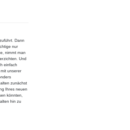
zuführt. Dann
chtige nur
lte, nimmt man
verzichten. Und
ch einfach
 mit unserer
onders
halten zunächst
ung Ihres neuen
sen könnten,
alten hin zu