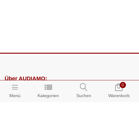
Über AUDIAMO:
0
Impressum
Menü
Kategorien
Suchen
Warenkorb
AGB
Datenschutz
Presse
Partnerprogramm