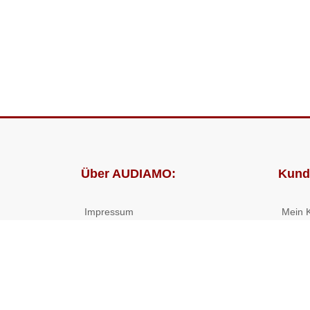
Über AUDIAMO:
Kund
Impressum
Mein 
AGB
Bestel
Datenschutz
Presse
Partnerprogramm