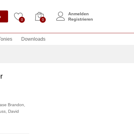
Anmelden
n
Registrieren
0
0
Tonies
Downloads
r
ase Brandon
,
uss
,
David