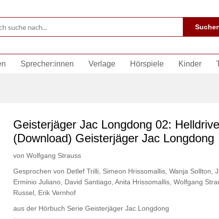
Suche
en
Sprecher:innen
Verlage
Hörspiele
Kinder
Geisterjäger Jac Longdong 02: Helldrive
(Download) Geisterjäger Jac Longdong
von
Wolfgang Strauss
Gesprochen von
Detlef Trilli
,
Simeon Hrissomallis
,
Wanja Sollton
,
J
Erminio Juliano
,
David Santiago
,
Anita Hrissomallis
,
Wolfgang Stra
Russel
,
Erik Vernhof
aus der Hörbuch Serie
Geisterjäger Jac Longdong