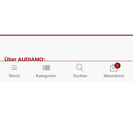
Über AUDIAMO:
0
Impressum
Menü
Kategorien
Suchen
Warenkorb
AGB
Datenschutz
Presse
Partnerprogramm
Kundenbereich: