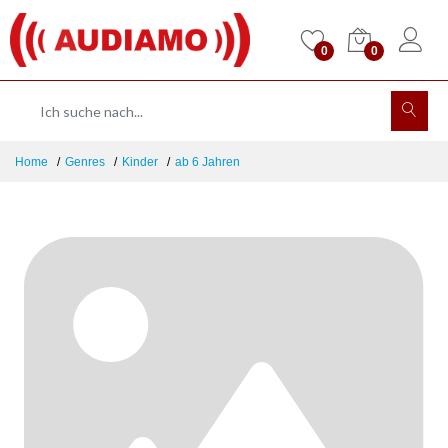
0
0
Home
Genres
Kinder
ab 6 Jahren