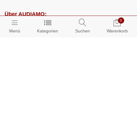
Über AUDIAMO:
0
Impressum
Menü
Kategorien
Suchen
Warenkorb
AGB
Datenschutz
Presse
Partnerprogramm
Kundenbereich:
Mein Konto
Bestellungen
Info-Center: