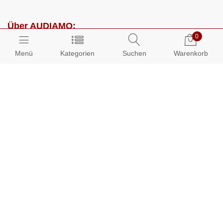
Über AUDIAMO:
0
Impressum
Menü
Kategorien
Suchen
Warenkorb
AGB
Datenschutz
Presse
Partnerprogramm
Kundenbereich:
Mein Konto
Bestellungen
Info-Center: