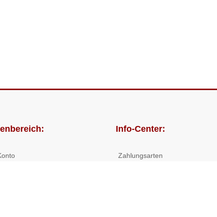
enbereich:
Info-Center:
Konto
Zahlungsarten
lungen
Versandkosten/Lieferzeiten
Widerrufsrecht
Nutzungsbedingungen
Allgemeine Hilfe