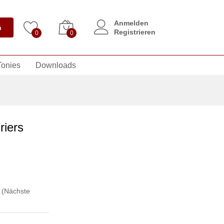
Anmelden
n
Registrieren
0
0
Tonies
Downloads
riers
,
(Nächste