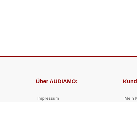
Über AUDIAMO:
Kund
Impressum
Mein 
AGB
Bestel
Datenschutz
Presse
Partnerprogramm