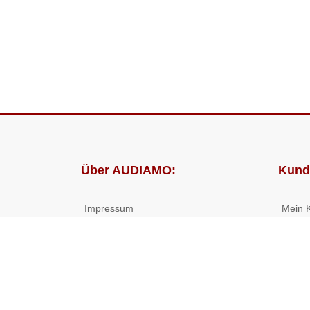
Über AUDIAMO:
Kund
Impressum
Mein 
AGB
Bestel
Datenschutz
Presse
Partnerprogramm