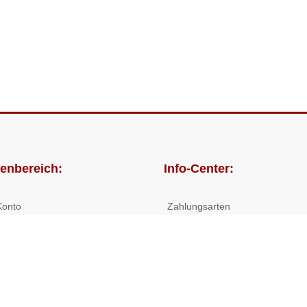
enbereich:
Info-Center:
Konto
Zahlungsarten
lungen
Versandkosten/Lieferzeiten
Widerrufsrecht
Nutzungsbedingungen
Allgemeine Hilfe