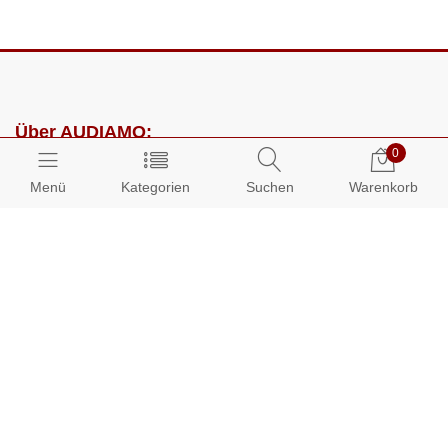
Über AUDIAMO:
0
Impressum
Menü
Kategorien
Suchen
Warenkorb
AGB
Datenschutz
Presse
Partnerprogramm
Kundenbereich:
Mein Konto