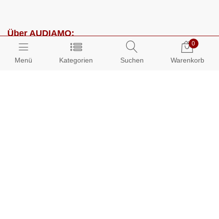
Über AUDIAMO:
0
Impressum
Menü
Kategorien
Suchen
Warenkorb
AGB
Datenschutz
Presse
Partnerprogramm
Kundenbereich:
Mein Konto
Bestellungen