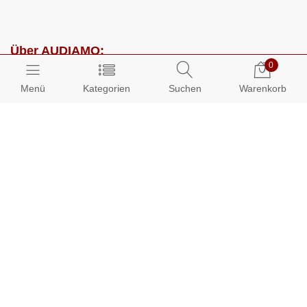
Über AUDIAMO:
0
Impressum
Menü
Kategorien
Suchen
Warenkorb
AGB
Datenschutz
Presse
Partnerprogramm
Kundenbereich:
Mein Konto
Bestellungen