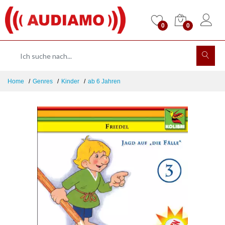
0
0
Home
Genres
Kinder
ab 6 Jahren