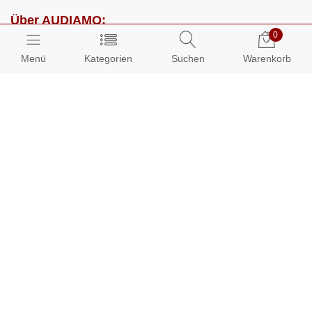
Über AUDIAMO:
0
Impressum
Menü
Kategorien
Suchen
Warenkorb
AGB
Datenschutz
Presse
Partnerprogramm
Kundenbereich:
Mein Konto
Bestellungen
Info-Center: