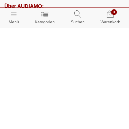
Über AUDIAMO:
0
Impressum
Menü
Kategorien
Suchen
Warenkorb
AGB
Datenschutz
Presse
Partnerprogramm
Kundenbereich:
Mein Konto
Bestellungen
Info-Center: