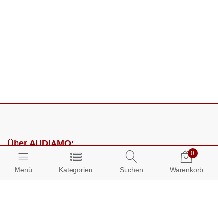
Über AUDIAMO:
0
Impressum
Menü
Kategorien
Suchen
Warenkorb
AGB
Datenschutz
Presse