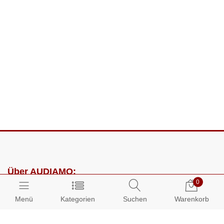
Über AUDIAMO:
0
Impressum
Menü
Kategorien
Suchen
Warenkorb
AGB