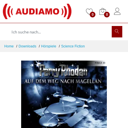
0
0
Home
Downloads
Hörspiele
Science Fiction