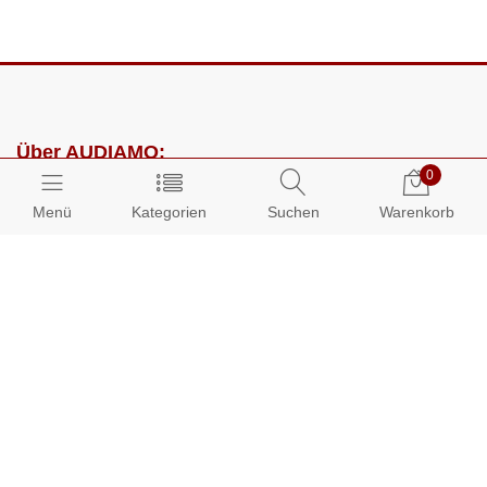
Über AUDIAMO:
0
Impressum
Menü
Kategorien
Suchen
Warenkorb
AGB
Datenschutz
Presse
Partnerprogramm
Kundenbereich:
Mein Konto