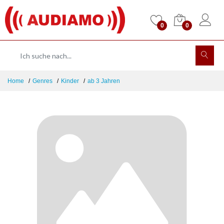
0
0
Home
Genres
Kinder
ab 3 Jahren