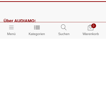
Über AUDIAMO:
0
Impressum
Menü
Kategorien
Suchen
Warenkorb
AGB
Datenschutz
Presse
Partnerprogramm
Kundenbereich:
Mein Konto
Bestellungen