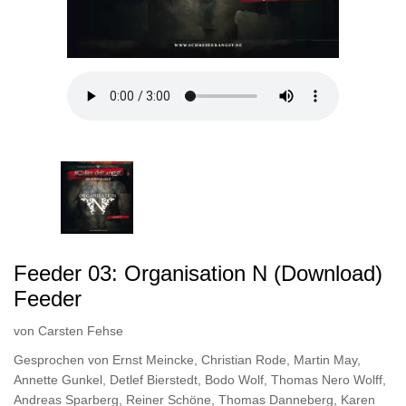
Feeder 03: Organisation N (Download)
Feeder
von
Carsten Fehse
Gesprochen von
Ernst Meincke
,
Christian Rode
,
Martin May
,
Annette Gunkel
,
Detlef Bierstedt
,
Bodo Wolf
,
Thomas Nero Wolff
,
Andreas Sparberg
,
Reiner Schöne
,
Thomas Danneberg
,
Karen