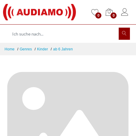
0
0
Home
Genres
Kinder
ab 6 Jahren