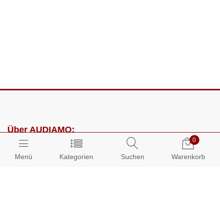
Über AUDIAMO:
0
Impressum
Menü
Kategorien
Suchen
Warenkorb
AGB
Datenschutz
Presse
Partnerprogramm