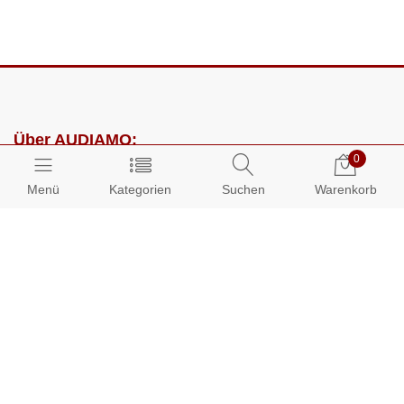
Über AUDIAMO:
0
Impressum
Menü
Kategorien
Suchen
Warenkorb
AGB
Datenschutz
Presse
Partnerprogramm
Kundenbereich:
Mein Konto