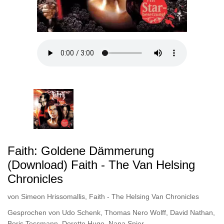
Faith: Goldene Dämmerung
(Download) Faith - The Van Helsing
Chronicles
von
Simeon Hrissomallis
,
Faith - The Helsing Van Chronicles
Gesprochen von
Udo Schenk
,
Thomas Nero Wolff
,
David Nathan
,
Boris Tessmann
,
Dorette Hugo
,
Nana Spier