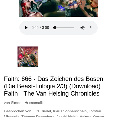
Faith: 666 - Das Zeichen des Bösen
(Die Beast-Trilogie 2/3) (Download)
Faith - The Van Helsing Chronicles
von
Simeon Hrissomallis
Gesprochen von
Lutz Riedel
,
Klaus Sonnenschein
,
Torsten
Michaelis
,
Thomas Danneberg
,
Joschi Hajek
,
Helmut Krauss
,