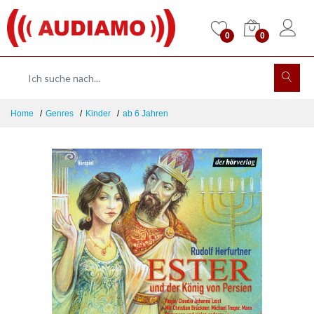
0
0
Home
Genres
Kinder
ab 6 Jahren