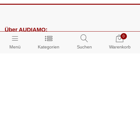
Über AUDIAMO:
0
Impressum
Menü
Kategorien
Suchen
Warenkorb
AGB
Datenschutz
Presse
Partnerprogramm
Kundenbereich:
Mein Konto
Bestellungen