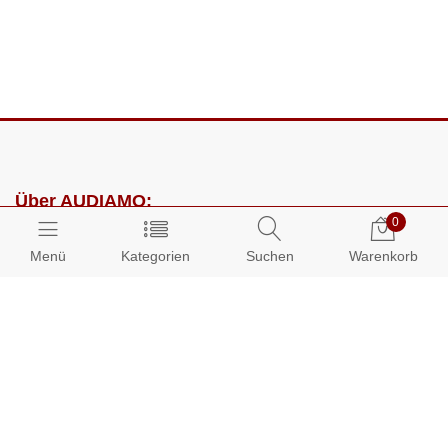
Über AUDIAMO:
0
Impressum
Menü
Kategorien
Suchen
Warenkorb
AGB
Datenschutz
Presse
Partnerprogramm
Kundenbereich: