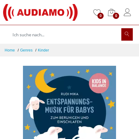
0
0
Home
Genres
Kinder