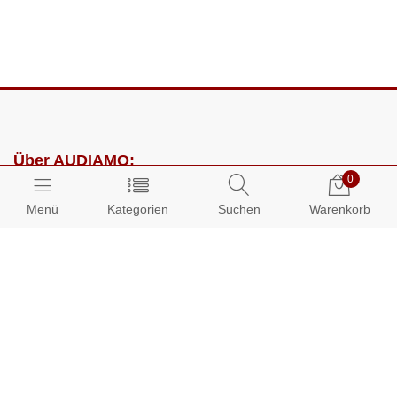
Über AUDIAMO:
0
Impressum
Menü
Kategorien
Suchen
Warenkorb
AGB
Datenschutz
Presse
Partnerprogramm
Kundenbereich: