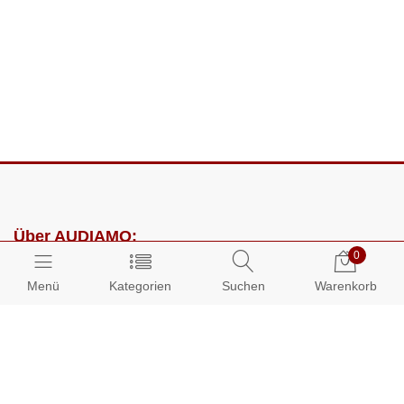
Über AUDIAMO:
0
Impressum
Menü
Kategorien
Suchen
Warenkorb
AGB
Datenschutz
Presse
Partnerprogramm