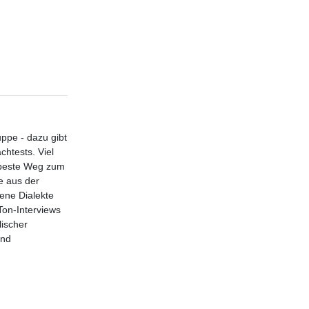
ppe - dazu gibt
chtests. Viel
 beste Weg zum
e aus der
ene Dialekte
Ton-Interviews
lischer
und