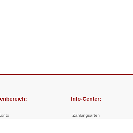
enbereich:
Info-Center:
Konto
Zahlungsarten
lungen
Versandkosten/Lieferzeiten
Widerrufsrecht