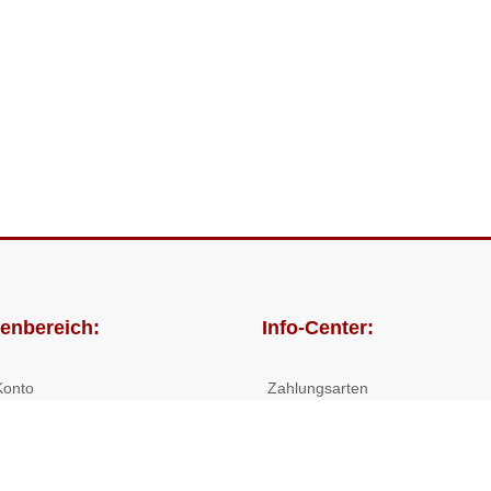
enbereich:
Info-Center:
Konto
Zahlungsarten
lungen
Versandkosten/Lieferzeiten
Widerrufsrecht
Nutzungsbedingungen