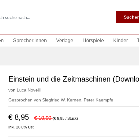
Suche
en
Sprecher:innen
Verlage
Hörspiele
Kinder
Einstein und die Zeitmaschinen (Downl
von
Luca Novelli
Gesprochen von
Siegfried W. Kernen
,
Peter Kaempfe
€ 8,95
€ 10,90
(€ 8,95 / Stück)
inkl. 20,0% Ust