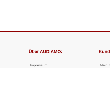
Über AUDIAMO:
Kund
Impressum
Mein 
AGB
Bestel
Datenschutz
Presse
Partnerprogramm