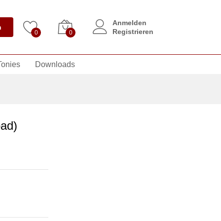
Anmelden
n
Registrieren
0
0
Tonies
Downloads
oad)