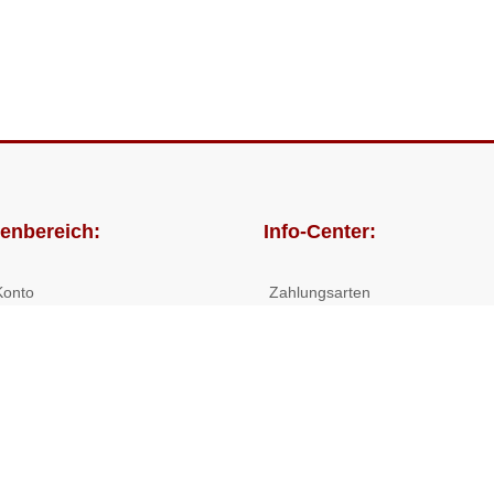
enbereich:
Info-Center:
Konto
Zahlungsarten
lungen
Versandkosten/Lieferzeiten
Widerrufsrecht
Nutzungsbedingungen
Allgemeine Hilfe