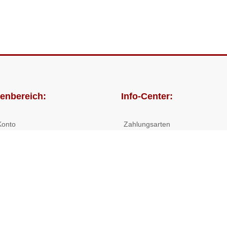
enbereich:
Info-Center:
Konto
Zahlungsarten
lungen
Versandkosten/Lieferzeiten
Widerrufsrecht
Nutzungsbedingungen
Allgemeine Hilfe