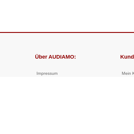
Über AUDIAMO:
Kund
Impressum
Mein 
AGB
Bestel
Datenschutz
Presse
Partnerprogramm