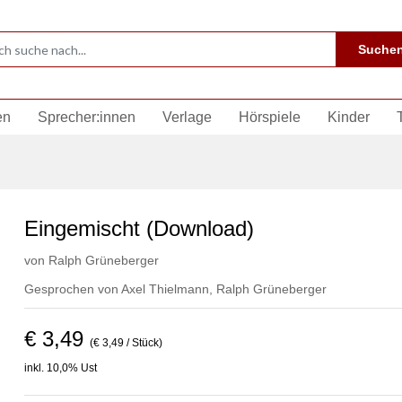
Suche
en
Sprecher:innen
Verlage
Hörspiele
Kinder
Eingemischt (Download)
von
Ralph Grüneberger
Gesprochen von
Axel Thielmann
,
Ralph Grüneberger
€ 3,49
(€ 3,49 / Stück)
inkl. 10,0% Ust