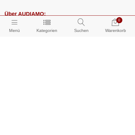
Über AUDIAMO:
0
Impressum
Menü
Kategorien
Suchen
Warenkorb
AGB
Datenschutz
Presse
Partnerprogramm
Kundenbereich:
Mein Konto
Bestellungen
Info-Center: