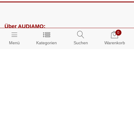
Über AUDIAMO:
0
Impressum
Menü
Kategorien
Suchen
Warenkorb
AGB
Datenschutz
Presse
Partnerprogramm
Kundenbereich:
Mein Konto
Bestellungen