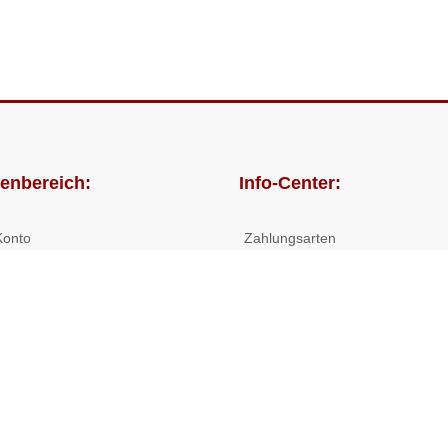
enbereich:
Info-Center:
Konto
Zahlungsarten
lungen
Versandkosten/Lieferzeiten
Widerrufsrecht
Nutzungsbedingungen
Allgemeine Hilfe