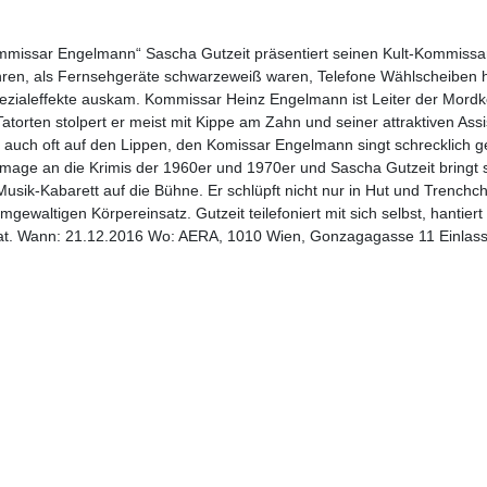
mmissar Engelmann“ Sascha Gutzeit präsentiert seinen Kult-Kommissar
hren, als Fernsehgeräte schwarzeweiß waren, Telefone Wählscheiben h
ezialeffekte auskam. Kommissar Heinz Engelmann ist Leiter der Mord
atorten stolpert er meist mit Kippe am Zahn und seiner attraktiven Assi
r auch oft auf den Lippen, den Komissar Engelmann singt schrecklich 
ommage an die Krimis der 1960er und 1970er und Sascha Gutzeit bringt s
usik-Kabarett auf die Bühne. Er schlüpft nicht nur in Hut und Trenchc
gewaltigen Körpereinsatz. Gutzeit teilefoniert mit sich selbst, hantier
 Tat. Wann: 21.12.2016 Wo: AERA, 1010 Wien, Gonzagagasse 11 Einlass