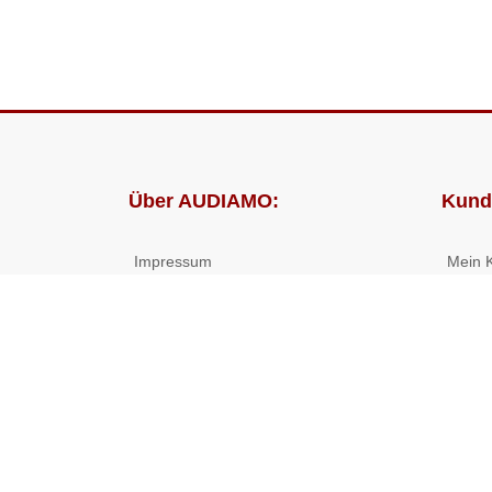
Über AUDIAMO:
Kund
Impressum
Mein 
AGB
Bestel
Datenschutz
Presse
Partnerprogramm