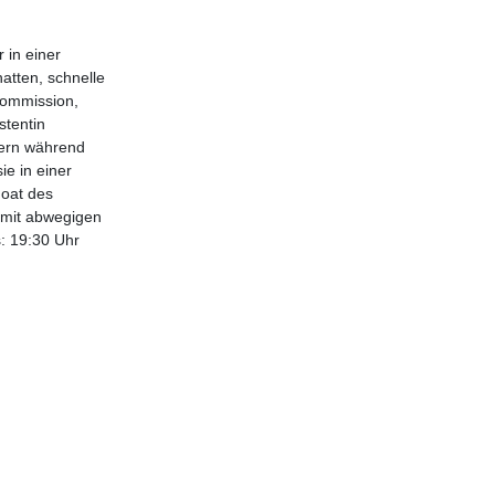
 in einer
atten, schnelle
kommission,
stentin
gern während
ie in einer
hoat des
t mit abwegigen
: 19:30 Uhr