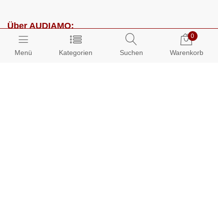
Über AUDIAMO:
0
Impressum
Menü
Kategorien
Suchen
Warenkorb
AGB
Datenschutz
Presse
Partnerprogramm
Kundenbereich:
Mein Konto
Bestellungen
Info-Center: