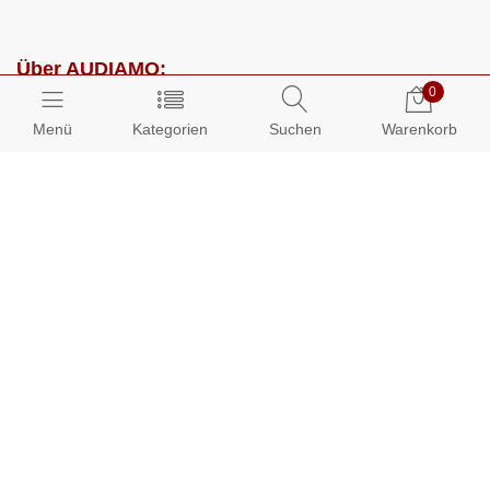
Über AUDIAMO:
0
Impressum
Menü
Kategorien
Suchen
Warenkorb
AGB
Datenschutz
Presse
Partnerprogramm
Kundenbereich:
Mein Konto
Bestellungen
Info-Center: